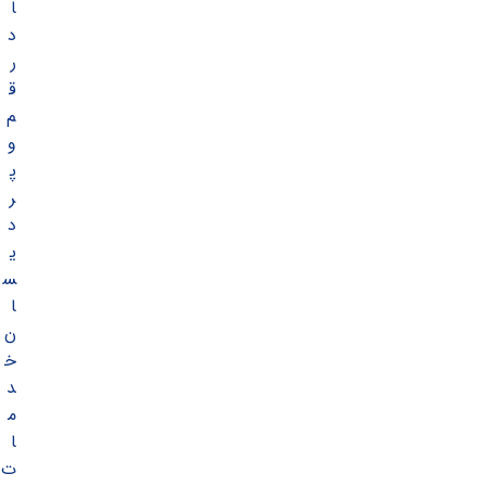
ا
د
ر
ق
م
و
پ
ر
د
ی
س
ا
ن
خ
د
م
ا
ت