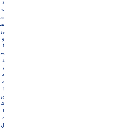
ت
خ
ص
ص
ی
و
گ
س
ت
ر
د
ه
ا
ی
ش
ا
م
ل