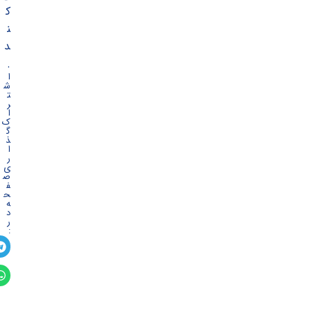
ک
ن
د
.
ا
ش
ت
ر
ا
ک
گ
ذ
ا
ر
ی
ص
ف
ح
ه
د
ر
: