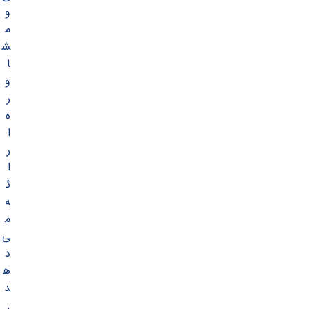
و
م
ش
ا
و
ر
ه
ا
ر
ا
ئ
ه
م
ی
د
ه
د
.