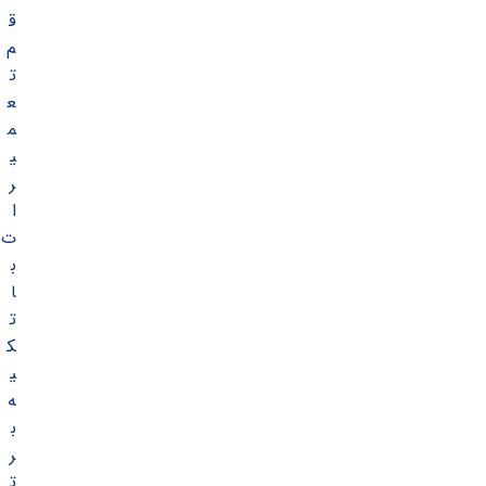
ق
م
ت
ع
م
ی
ر
ا
ت
ب
ا
ت
ک
ی
ه
ب
ر
ت