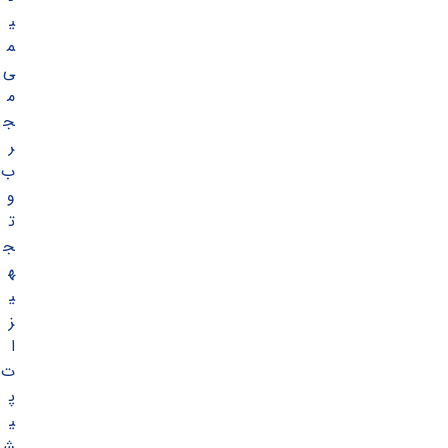
ی
م
ی
م
ج
ر
ب
و
ت
ج
ه
ی
ز
ا
ت
پ
ی
ش