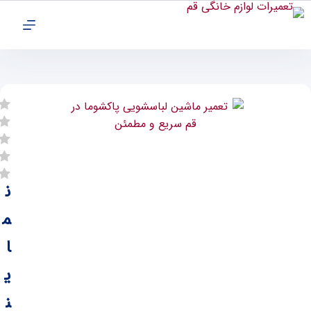
ن
م
ا
ی
ن