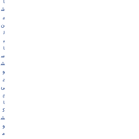
ا
ش
ی
ن
ل
ب
ا
س
ش
و
ی
ی
پ
ا
ک
ش
و
م