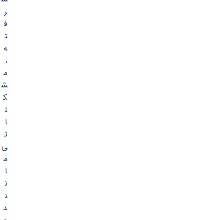
ر
ف
ت
ه
،
م
ش
ک
ل
ا
ت
ی
م
ا
ن
ن
د