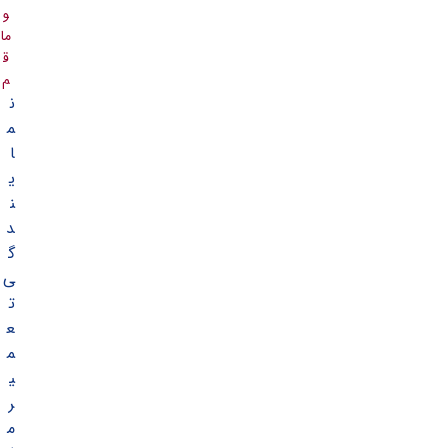
و
ما
ق
م
ن
م
ا
ی
ن
د
گ
ی
ت
ع
م
ی
ر
م