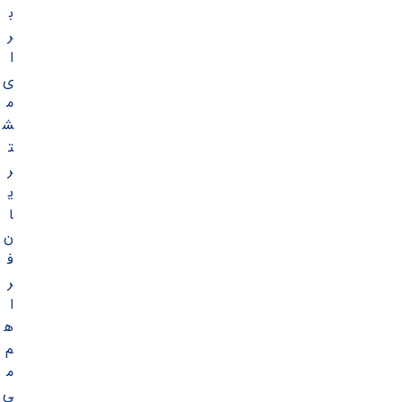
ب
ر
ا
ی
م
ش
ت
ر
ی
ا
ن
ف
ر
ا
ه
م
م
ی