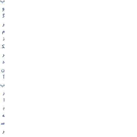
ب
و
گ
ر
م
ن
ک
ر
د
ن
آ
ب
ر
ا
ب
ه
س
ر