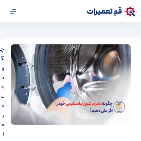
چ
گ
و
ن
ه
ع
م
ر
م
ا